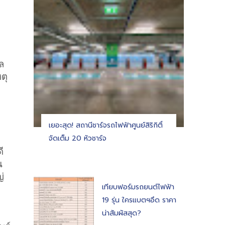
ล
ตุ
เยอะสุด! สถานีชาร์จรถไฟฟ้าศูนย์สิริกิติ์
จัดเต็ม 20 หัวชาร์จ
ี
น
่
เทียบฟอร์มรถยนต์ไฟฟ้า
19 รุ่น ใครแบตฯอึด ราคา
น่าสัมผัสสุด?