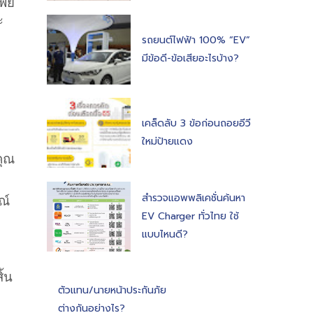
ย์ 
ะ
รถยนต์ไฟฟ้า 100% “EV”
มีข้อดี-ข้อเสียอะไรบ้าง?
เคล็ดลับ 3 ข้อก่อนถอยอีวี
ใหม่ป้ายแดง
คุณ
สำรวจแอพพลิเคชั่นค้นหา
์ 
EV Charger ทั่วไทย ใช้
แบบไหนดี?
ิ้น
ตัวแทน/นายหน้าประกันภัย
ต่างกันอย่างไร?