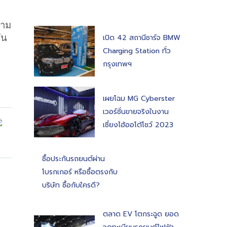
วาม
ัน
เปิด 42 สถานีชาร์จ BMW
Charging Station ทั่ว
กรุงเทพฯ
เผยโฉม MG Cyberster
เวอร์ชั่นขายจริงในงาน
เซี่ยงไฮ้ออโต้โชว์ 2023
ซื้อประกันรถยนต์ผ่าน
โบรกเกอร์ หรือซื้อตรงกับ
บริษัท ซื้อกับใครดี?
ตลาด EV โตกระฉูด ยอด