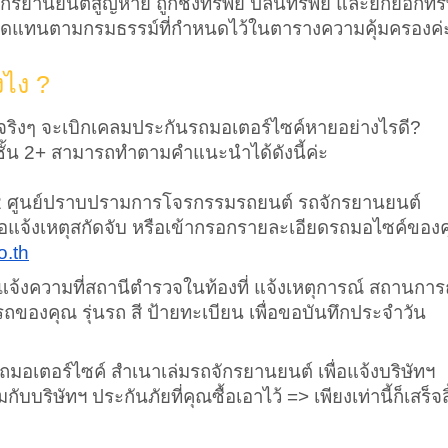
ยานยนต์สูญหาย ถูกชิงทรัพย์ ปล้นทรัพย์ และยักยอกทรัพ
ไหมทดแทนตามกรมธรรม์ที่กำหนดไว้ในตารางความคุ้มครองค่
ไง ?
าจริงๆ จะเบิกเคลมประกันรถมอเตอร์ไซค์หายอย่างไรดี? 
ชั้น 2+ สามารถทำตามคำแนะนำได้ดังนี้ค่ะ
2 ศูนย์ปราบปรามการโจรกรรมรถยนต์ รถจักรยานยนต์ 
่อแจ้งเหตุสกัดจับ หรือเข้ากรอกรายละเอียดรถมอไซค์ของ
o.th
จ้งความที่สถานีตำรวจในท้องที่ แจ้งเหตุการณ์ สถานการณ
ของคุณ รุ่นรถ สี ป้ายทะเบียน เพื่อขอบันทึกประจำวัน
ถมอเตอร์ไซค์ สำเนาเล่มรถจักรยานยนต์ เพื่อแจ้งบริษัทฯ 
ริษัทฯ ประกันภัยที่คุณซื้อเอาไว้ => เพียงเท่านี้ก็เสร็จส