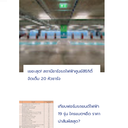
เยอะสุด! สถานีชาร์จรถไฟฟ้าศูนย์สิริกิติ์
จัดเต็ม 20 หัวชาร์จ
เทียบฟอร์มรถยนต์ไฟฟ้า
19 รุ่น ใครแบตฯอึด ราคา
น่าสัมผัสสุด?