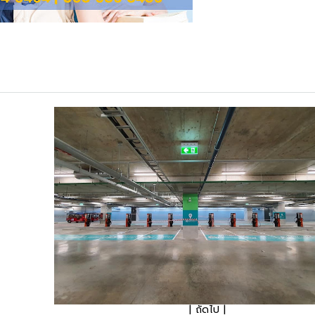
| ถัดไป |