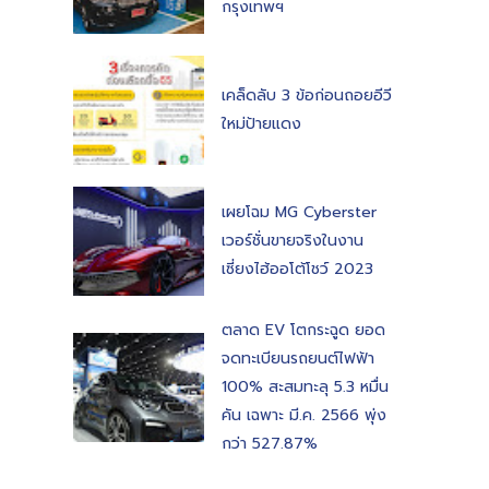
กรุงเทพฯ
เคล็ดลับ 3 ข้อก่อนถอยอีวี
ใหม่ป้ายแดง
เผยโฉม MG Cyberster
เวอร์ชั่นขายจริงในงาน
เซี่ยงไฮ้ออโต้โชว์ 2023
ตลาด EV โตกระฉูด ยอด
จดทะเบียนรถยนต์ไฟฟ้า
100% สะสมทะลุ 5.3 หมื่น
คัน เฉพาะ มี.ค. 2566 พุ่ง
กว่า 527.87%