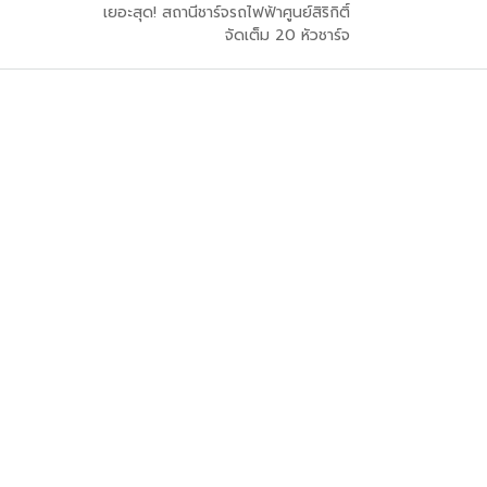
เยอะสุด! สถานีชาร์จรถไฟฟ้าศูนย์สิริกิติ์
จัดเต็ม 20 หัวชาร์จ