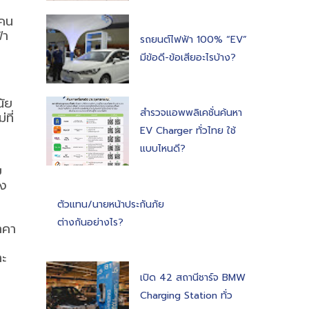
กคน
้า
รถยนต์ไฟฟ้า 100% “EV”
มีข้อดี-ข้อเสียอะไรบ้าง?
นัย
สำรวจแอพพลิเคชั่นค้นหา
ที่
EV Charger ทั่วไทย ใช้
แบบไหนดี?
”
บ
อง
ตัวแทน/นายหน้าประกันภัย
ต่างกันอย่างไร?
าคา
าะ
เปิด 42 สถานีชาร์จ BMW
Charging Station ทั่ว