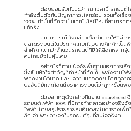
ต้องยอมรับกันนะว่า ณ เวลานี้ รถยนต์ไ
กำลังตื่นตัวกับปัญหาภาวะโลกร้อน รวมทั้งเรื
เท่านั้นที่ถือว่าเป็นเทคโนโลยีใหม่ที่สาม
100%
แท้จริง
สถานการณ์ดังกล่าวเอื้ออำนวยให้มีค่า
ตลาดรถยนต์ในประเทศไทยกันอย่างคึกคักเป็นพิเศษ
สำคัญ แต่ทว่าจำนวนรถยนต์ที่มีให้เลือกหลากรุ่
คนไทยยังไม่คุ้นเคย
อย่างไรก็ตาม ปัจจัยพื้นฐานของการเลื
ซึ่งเป็นหัวใจสำคัญที่ทำหน้าที่กักเก็บพลังงานไฟฟ้
พลังงานได้มาก และมีความปลอดภัย โดยดูจากขน
ปัจจัยนี้มักสะท้อนถึงราคารถยนต์ว่าถูกหรือแพง
ด้วยสาเหตุดังกล่าวทีมงาน
จ
insurefriend
รถยนต์ไฟฟ้า
ที่มีการทำตลาดอย่างจริงจ
100%
ไฟฟ้า โดยสรุปรายรายละเอียดลงในตารางเพื่อให
ลึก จำเพาะเจาะจงในรถยนต์รุ่นที่สนใจจริงๆ