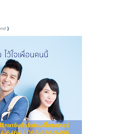
end
)