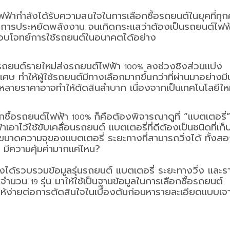
ฟฟ้ากำลังได้รับความสนใจในการเลือกซื้อรถยนต์ในยุคที่ทุ
่องการประหยัดพลังงาน จนเกิดกระแสว่าต้องเป็นรถยนต์ไฟฟ
ารถตอบโจทย์การใช้รถยนต์ในอนาคตได้อย่าง
ยรถยนต์รายใหม่ส่งรถยนต์ไฟฟ้า
ลงช่วงชิงส่วนแบ่ง
100%
 ทำให้ผู้ใช้รถยนต์มีทางเลือกมากขึ้นกว่าที่ผ่านมาอย่างมี
นหลายราคาอาจทำให้ตัดสินลำบาก เนื่องจากเป็นเทคโนโลยีใหม่
อกซื้อรถยนต์ไฟฟ้า
ก็คือต้องพิจารณาดูที่ “แบตเตอรี่
100%
าเอาไว้ใช้ขับเคลื่อนรถยนต์ แบตเตอรี่ที่ดีต้องเป็นชนิดที่เก็
าดความจุของแบตเตอรี่ ระยะทางที่สามารถวิ่งได้ ทั้งส
 มีความคุ้มค่ามากแค่ไหน?
ึงได้รวบรวมข้อมูลรุ่นรถยนต์ แบตเตอรี่ ระยะทางวิ่ง และร
ังจำนวน
รุ่น มาให้ใช้เป็นฐานข้อมูลในการเลือกซื้อรถยนต์
19
้ง่ายต่อการตัดสินใจในเบื้องต้นก่อนหารายละเอียดแบบเจ