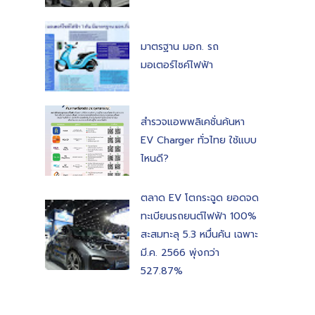
มาตรฐาน มอก. รถ
มอเตอร์ไซค์ไฟฟ้า
สำรวจแอพพลิเคชั่นค้นหา
EV Charger ทั่วไทย ใช้แบบ
ไหนดี?
ตลาด EV โตกระฉูด ยอดจด
ทะเบียนรถยนต์ไฟฟ้า 100%
สะสมทะลุ 5.3 หมื่นคัน เฉพาะ
มี.ค. 2566 พุ่งกว่า
527.87%