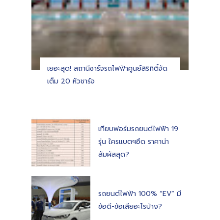
เยอะสุด! สถานีชาร์จรถไฟฟ้าศูนย์สิริกิติ์จัด
เต็ม 20 หัวชาร์จ
เทียบฟอร์มรถยนต์ไฟฟ้า 19
รุ่น ใครแบตฯอึด ราคาน่า
สัมผัสสุด?
รถยนต์ไฟฟ้า 100% “EV” มี
ข้อดี-ข้อเสียอะไรบ้าง?