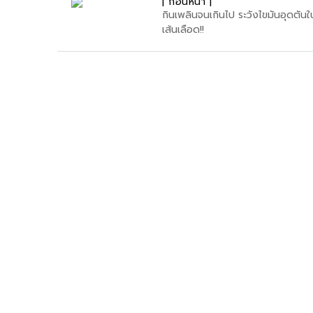
| ก่อนหน้า |
กินเพลินจนเกินไป ระวังไขมันอุดตันใ
เส้นเลือด!!