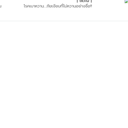
| ถัดไป |
น
โรคเบาหวาน...ภัยเงียบที่ไม่หวานอย่างชื่อ!!