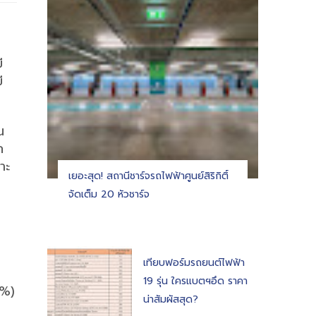
ี
ี
 
ถ
าะ
เยอะสุด! สถานีชาร์จรถไฟฟ้าศูนย์สิริกิติ์
จัดเต็ม 20 หัวชาร์จ
เทียบฟอร์มรถยนต์ไฟฟ้า
19 รุ่น ใครแบตฯอึด ราคา
%) 
น่าสัมผัสสุด?