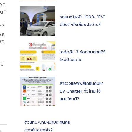
พวก
ที่
รถยนต์ไฟฟ้า 100% “EV”
มีข้อดี-ข้อเสียอะไรบ้าง?
ี่
ละ
อก
เคล็ดลับ 3 ข้อก่อนถอยอีวี
ใหม่ป้ายแดง
ม่
สำรวจแอพพลิเคชั่นค้นหา
EV Charger ทั่วไทย ใช้
แบบไหนดี?
ตัวแทน/นายหน้าประกันภัย
ต่างกันอย่างไร?