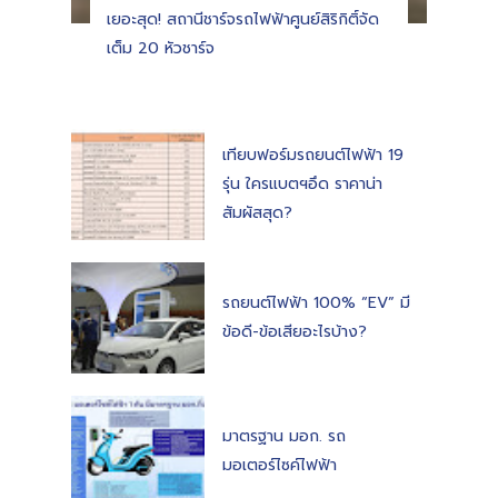
เยอะสุด! สถานีชาร์จรถไฟฟ้าศูนย์สิริกิติ์จัด
เต็ม 20 หัวชาร์จ
เทียบฟอร์มรถยนต์ไฟฟ้า 19
รุ่น ใครแบตฯอึด ราคาน่า
สัมผัสสุด?
รถยนต์ไฟฟ้า 100% “EV” มี
ข้อดี-ข้อเสียอะไรบ้าง?
มาตรฐาน มอก. รถ
มอเตอร์ไซค์ไฟฟ้า