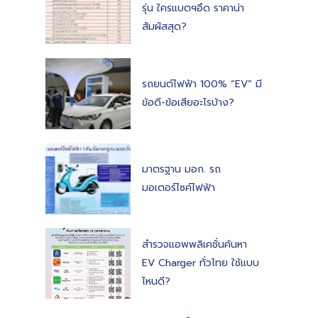
รุ่น ใครแบตฯอึด ราคาน่า
สัมผัสสุด?
รถยนต์ไฟฟ้า 100% “EV” มี
ข้อดี-ข้อเสียอะไรบ้าง?
มาตรฐาน มอก. รถ
มอเตอร์ไซค์ไฟฟ้า
สำรวจแอพพลิเคชั่นค้นหา
EV Charger ทั่วไทย ใช้แบบ
ไหนดี?