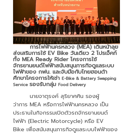
การไฟฟ้านครหลวง (
MEA
) เดินหน้าลุย
ส่งเสริมการใช้
EV Bike
วันเดียว 2 โปรเจ็คท์
ทั้ง
MEA Ready Rider
โครงการใช้
จักรยานยนต์ไฟฟ้าสนับสนุนภารกิจดูแลระบบ
ไฟฟ้าของ กฟน.
และจับมือกับไทยฮอนด้า
ศึกษาโครงการให้เช่า
E-Bike & Battery Swapping
รองรับกลุ่ม
Service
Food Delivery
นายจาตุรงค์
สุริยาศศิน
รองผู้
ว่าการ
MEA
หรือการไฟฟ้านครหลวง
เป็น
ประธานในกิจกรรมเปิดตัวรถจักรยานยนต์
ไฟฟ้า
(Electric Motorcycle)
หรือ
EV
Bike
เพื่อสนับสนุนภารกิจดูแลระบบไฟฟ้าของ