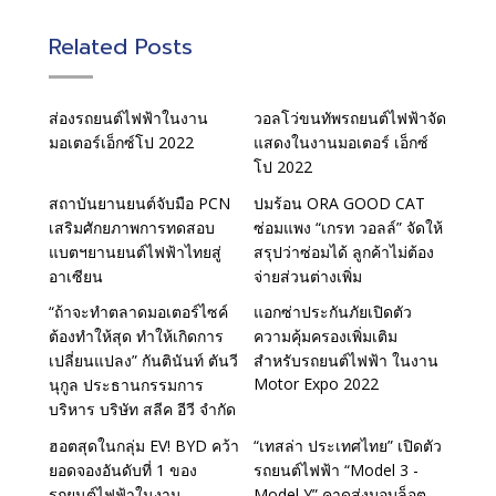
Related Posts
ส่องรถยนต์ไฟฟ้าในงาน
วอลโว่ขนทัพรถยนต์ไฟฟ้าจัด
มอเตอร์เอ็กซ์โป 2022
แสดงในงานมอเตอร์ เอ็กซ์
โป 2022
สถาบันยานยนต์จับมือ PCN
ปมร้อน ORA GOOD CAT
เสริมศักยภาพการทดสอบ
ซ่อมแพง “เกรท วอลล์” จัดให้
แบตฯยานยนต์ไฟฟ้าไทยสู่
สรุปว่าซ่อมได้ ลูกค้าไม่ต้อง
อาเซียน
จ่ายส่วนต่างเพิ่ม
“ถ้าจะทำตลาดมอเตอร์ไซค์
แอกซ่าประกันภัยเปิดตัว
ต้องทำให้สุด ทำให้เกิดการ
ความคุ้มครองเพิ่มเติม
เปลี่ยนแปลง” กันตินันท์ ตันวี
สำหรับรถยนต์ไฟฟ้า ในงาน
Motor Expo 2022
นุกูล ประธานกรรมการ
บริหาร บริษัท สลีค อีวี จำกัด
ฮอตสุดในกลุ่ม EV! BYD คว้า
“เทสล่า ประเทศไทย” เปิดตัว
ยอดจองอันดับที่ 1 ของ
รถยนต์ไฟฟ้า “Model 3 -
รถยนต์ไฟฟ้าในงาน
Model Y” คาดส่งมอบล็อต