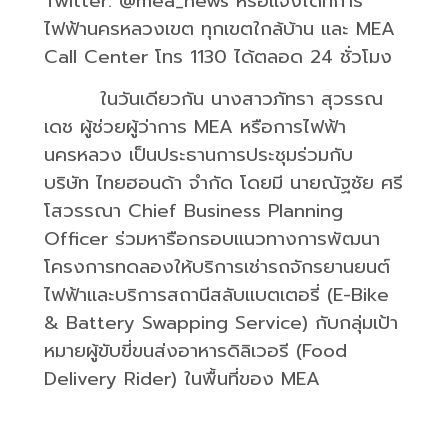
Twitter: @mea_news
หรือแจ้งได้ที่การ
ไฟฟ้านครหลวงเขต
ทุกเขตใกล้บ้าน
และ
MEA
Call Center
โทร
1130
ได้ตลอด
24
ชั่วโมง
ในวันเดียวกัน
นางสาวภัทรา
สุวรรณ
เดช
ผู้ช่วยผู้ว่าการ
MEA
หรือการไฟฟ้า
นครหลวง
เป็นประธานการประชุมร่วมกับ
บริษัท
ไทยฮอนด้า
จำกัด
โดยมี
นายณัฐชัย
ศรี
โสวรรณา
Chief Business Planning
Officer
ร่วมหารือกรอบแนวทางการพัฒนา
โครงการทดลองให้บริการเช่ารถจักรยานยนต์
ไฟฟ้าและบริการสถานีสลับแบตเตอรี่
(E-Bike
& Battery Swapping Service)
กับกลุ่มเป้า
หมายผู้ขับขี่ขนส่งอาหารดิลิเวอรี
(Food
Delivery Rider)
ในพื้นที่ของ
MEA