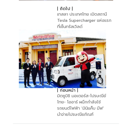
| ถัดไป |
เทสลา ประเทศไทย เปิดสถานี
Tesla Supercharger แห่งแรก
ที่เซ็นทรัลเวิลด์
| ก่อนหน้า |
มิตซูบิชิ มอเตอร์ส-ไปรษณีย์
ไทย- โออาร์ ผนึกกำลังใช้
รถยนต์ไฟฟ้า ‘มินิแค็บ มีฟ’
นำจ่ายไปรษณียภัณฑ์