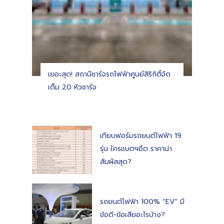
เยอะสุด! สถานีชาร์จรถไฟฟ้าศูนย์สิริกิติ์จัด
เต็ม 20 หัวชาร์จ
เทียบฟอร์มรถยนต์ไฟฟ้า 19
รุ่น ใครแบตฯอึด ราคาน่า
สัมผัสสุด?
รถยนต์ไฟฟ้า 100% “EV” มี
ข้อดี-ข้อเสียอะไรบ้าง?