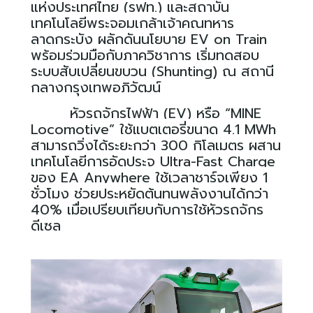
แห่งประเทศไทย (รฟท.) และสถาบัน
เทคโนโลยีพระจอมเกล้าเจ้าคุณทหาร
ลาดกระบัง ผลักดันนโยบาย
EV on Train
พร้อมร่วมมือกับภาควิชาการ เริ่มทดสอบ
ระบบสับเปลี่ยนขบวน (
Shunting)
ณ สถานี
กลางกรุงเทพอภิวัฒน์
หัวรถจักรไฟฟ้า (
EV)
หรือ “
MINE
Locomotive”
ใช้แบตเตอรี่ขนาด
4.1 MWh
สามารถวิ่งได้ระยะกว่า
300
กิโลเมตร ผสาน
เทคโนโลยีการอัดประจุ
Ultra-Fast Charge
ของ
EA Anywhere
ใช้เวลาชาร์จเพียง
1
ชั่วโมง ช่วยประหยัดต้นทุนพลังงานได้กว่า
40%
เมื่อเปรียบเทียบกับการใช้หัวรถจักร
ดีเซล