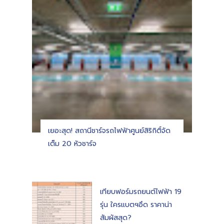
เยอะสุด! สถานีชาร์จรถไฟฟ้าศูนย์สิริกิติ์จัด
เต็ม 20 หัวชาร์จ
เทียบฟอร์มรถยนต์ไฟฟ้า 19
รุ่น ใครแบตฯอึด ราคาน่า
สัมผัสสุด?