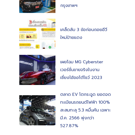
กรุงเทพฯ
เคล็ดลับ 3 ข้อก่อนถอยอีวี
ใหม่ป้ายแดง
เผยโฉม MG Cyberster
เวอร์ชั่นขายจริงในงาน
เซี่ยงไฮ้ออโต้โชว์ 2023
ตลาด EV โตกระฉูด ยอดจด
ทะเบียนรถยนต์ไฟฟ้า 100%
สะสมทะลุ 5.3 หมื่นคัน เฉพาะ
มี.ค. 2566 พุ่งกว่า
527.87%