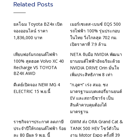
Related Posts
ยลโฉม Toyota BZ4x เปิด
เมอร์เซเดส-เบนซ์ EQS 500
จองออนไลน์ ราคา
รถไฟฟ้า 100% รุ่นประกอบ
1,836,000 บาท
ในไทย วิ่งไกลสุด 702 กม.
เปิดราคาที่ 7.9 ล้าน
เทียบฟอร์มรถยนต์ไฟฟ้า
NETA จับมือ NVIDIA พัฒนา
100% สุดฮอต Volvo XC 40
ยานยนต์ไฟฟ้าอัจฉริยะด้วย
Recharge VS TOYOTA
NVIDIA DRIVE Orin มั่นใจ
BZ4X AWD
เพิ่มประสิทธิภาพ 8 เท่า
ดีเดย์เปิดจอง NEW MG 4
“ก.อุตฯ” เร่ง สมอ. ชง
ELECTRIC 15 พ.ย.นี้
มาตรฐานแบตเตอรี่ยานยนต์
EV และสถานีชาร์จ เป็น
สินค้าควบคุมต้องได้
มาตรฐาน
ราชกิจจาฯประกาศ ลดภาษี
GWM ส่ง ORA Grand Cat &
ประจำปีให้รถยนต์ไฟฟ้า ร้อย
TANK 500 HEV โชว์ตัวใน
ละ 80 มีผล 9 พ.ย. นี้
งาน Motor Expo ครั้งที่ 39