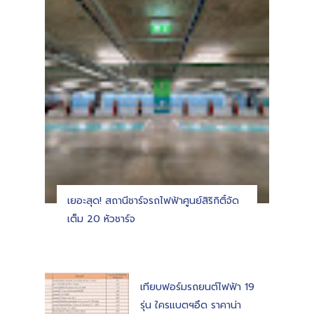
เยอะสุด! สถานีชาร์จรถไฟฟ้าศูนย์สิริกิติ์จัด
เต็ม 20 หัวชาร์จ
เทียบฟอร์มรถยนต์ไฟฟ้า 19
รุ่น ใครแบตฯอึด ราคาน่า