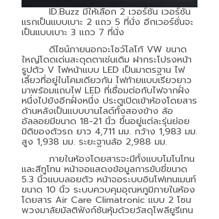
ID.Buzz
มีให้เลือก
2
เวอร์ชั่น เวอร์ชั่น
แรกเป็นแบบเบาะ
2
แถว
5
ที่นั่ง อีกเวอร์ชั่นจะ
เป็นแบบเบาะ
3
แถว
7
ที่นั่ง
ดีไซน์ภายนอกจะโชว์โลโก้
VW
ขนาด
ใหญ่โดดเด่นสะดุดตาเช่นเดิม ฝากระโปรงหน้า
รูปตัว
V
ไฟหน้าแบบ
LED
เป็นมาตรฐาน ไฟ
เลี้ยวที่อยู่ในโคมเดียวกัน ไฟท้ายแบบเรียวยาว
มาพร้อมแถบไฟ
LED
ที่เชื่อมต่อกับไฟจากฝั่ง
หนึ่งไปยังอีกฝั่งหนึ่ง ประตูเปิดเข้าห้องโดยสาร
ด้านหลังเป็นแบบบานไลด์ทั้งสองข้าง ล้อ
อัลลอยมีขนาด
18-21
นิ้ว ขึ้นอยู่แต่ละรุ่นย่อย
มิติของตัวรถ ยาว
4,711
มม. กว้าง
1,983
มม.
สูง
1,938
มม. ระยะฐานล้อ
2,988
มม.
ภายในห้องโดยสารจะมีทั้งแบบโมโนโทน
และสีทูโทน หน้าจอแสดงข้อมูลการขับขี่ขนาด
5.3
นิ้วแบบลอยตัว หน้าจอระบบอินโฟเทนเมนท์
ขนาด
10
นิ้ว ระบบควบคุมอุณหภูมิภายในห้อง
โดยสาร
Air Care Climatronic
แบบ
2
โซน
พวงมาลัยมัลติฟังก์ชันหุ้มด้วยวัสดุโพลียูรีเทน