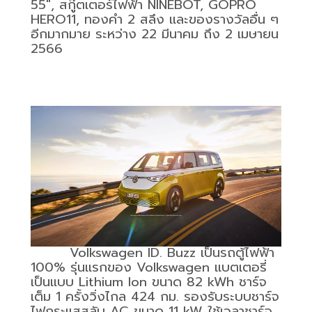
55
″
,
สกู๊ตเตอร์ไฟฟ้า
NINEBOT, GOPRO
HERO11,
ทองคำ
2
สลึง และของรางวัลอื่น ๆ
อีกมากมาย ระหว่าง
22
มีนาคม ถึง
2
เมษายน
2566
Volkswagen ID. Buzz
เป็นรถตู้ไฟฟ้า
100%
รุ่นแรกของ
Volkswagen
แบตเตอรี่
เป็นแบบ
Lithium Ion
ขนาด
82 kWh
ชาร์จ
เต็ม
1
ครั้งวิ่งไกล
424
กม. รองรับระบบชาร์จ
ไฟกระแสสลับ
AC
ขนาด
11 kW
ใช้เวลาชาร์จ