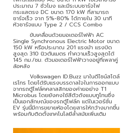
ประมาณ
7
ชั่วโมง และมีระบบชาร์จไฟ
กระแสตรง
DC
ขนาด
170 kW
ที่สามารถ
ชาร์จเร็ว จาก
5%-80%
ได้ภายใน
30
นาที
หัวชาร์จแบบ
Type 2 / CCS Combo
ขับเคลื่อนด้วยมอเตอร์ไฟฟ้า
AC
Single Synchronous Electric Motor
ขนาด
150 kW
หรือประมาณ
201
แรงม้า แรงบิด
สูงสุด
310
นิวตันเมตร ทำความเร็วสูงสุดได้
145
กม./ชม. ตัวมอเตอร์ไฟฟ้าวางอยู่ที่เพลาคู่
ล้อหลัง
Volkswagen ID.Buzz
มาในดีไซน์สไตล์
เรโทร โดยได้รับแรงบรรดาลใจในการออกแบบ
จากรถตู้โฟล์คคลาสสิกของค่ายอย่าง
T1
Microbus
โดยยังคงใช้สีตัวถังแบบทูโทนซึ่ง
เป็นเอกลักษณ์ของรถตู้โฟล์ค แต่ในเวอร์ชั่น
EV
รุ่นนี้มีการขยายห้องโดยสารให้กว้างมากขึ้น
พร้อมกับติดตั้งเทคโนโลยีล้ำสมัยเพิ่มเติม