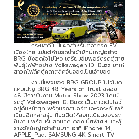
กระแสดีไม่มีแผ่วสำหรับตลาดรถ
EV
เมืองไทย แม้แต่ค่ายรถนำเข้ายักษ์ใหญ่อย่าง
BRG
ยังอดใจไม่ไหว เตรียมอิมพอร์ตรถตู้สาย
พันธุ์ไฟฟ้าอย่าง
Volkswagen ID. Buzz
มาให้
สาวกโฟล์คตู้คลาสสิคจับจองเป็นเจ้าของ
งานนี้เพจของ
BRG GROUP
โปรโมต
แคมเปญ
BRG 48 Years of Trust
ฉลอง
48
ปีภายในงาน
Motor Show 2023
โดยมี
รถตู้
Volkswagen ID. Buzz
เป็นดาวเด่นโชว์
อยู่คันหน้าสุด พร้อมรถสปอร์ตและรถระดับพรี่
เมี่ยมอีกหลายรุ่น ที่จะเปิดให้ลงทะเบียนจองรถ
ในงาน พร้อมรับส่วนลด ดอกเบี้ยพิเศษ และลุ้น
รางวัลใหญ่กว่าล้านบาท อาทิ
iPhone 14,
APPLE iPad, SAMSUNG 4K Smart TV