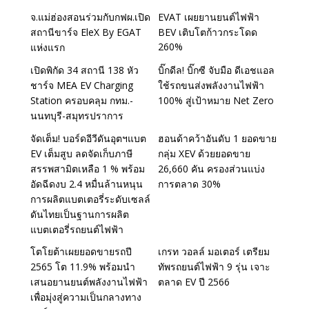
จ.แม่ฮ่องสอนร่วมกับกฟผ.เปิด
EVAT เผยยานยนต์ไฟฟ้า
สถานีขาร์จ EleX By EGAT
BEV เติบโตก้าวกระโดด
260%
แห่งแรก
เปิดพิกัด 34 สถานี 138 หัว
บิ๊กดีล! บิ๊กซี จับมือ ดีเอชแอล
ชาร์จ MEA EV Charging
ใช้รถขนส่งพลังงานไฟฟ้า
Station ครอบคลุม กทม.-
100% สู่เป้าหมาย Net Zero
นนทบุรี-สมุทรปราการ
จัดเต็ม! บอร์ดอีวีดันอุตฯแบต
ฮอนด้าคว้าอันดับ 1 ยอดขาย
EV เต็มสูบ ลดจัดเก็บภาษี
กลุ่ม XEV ด้วยยอดขาย
สรรพสามิตเหลือ 1 % พร้อม
26,660 คัน ครองส่วนแบ่ง
อัดฉีดงบ 2.4 หมื่นล้านหนุน
การตลาด 30%
การผลิตแบตเตอรี่ระดับเซลล์
ดันไทยเป็นฐานการผลิต
แบตเตอรี่รถยนต์ไฟฟ้า
โตโยต้าเผยยอดขายรถปี
เกรท วอลล์ มอเตอร์ เตรียม
2565 โต 11.9% พร้อมนำ
ทัพรถยนต์ไฟฟ้า 9 รุ่น เจาะ
เสนอยานยนต์พลังงานไฟฟ้า
ตลาด EV ปี 2566
เพื่อมุ่งสู่ความเป็นกลางทาง