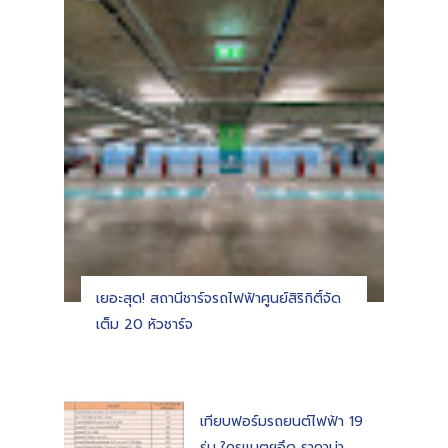
เยอะสุด! สถานีชาร์จรถไฟฟ้าศูนย์สิริกิติ์จัด
เต็ม 20 หัวชาร์จ
เทียบฟอร์มรถยนต์ไฟฟ้า 19
รุ่น ใครแบตฯอึด ราคาน่า