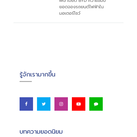
MG เบียด BYD คว้าแชมป์
ยอดจองรถยนต์ไฟฟ้าใน
มอเตอร์โชว์
รู้จักเรามากขึ้น
บทความยอดนิยม