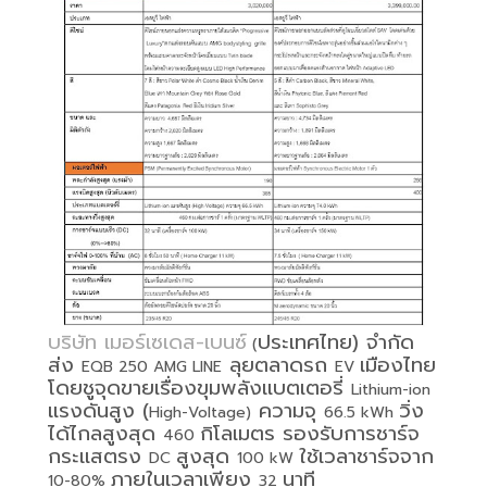
บริษัท เมอร์เซเดส-เบนซ์
ประเทศไทย) จำกัด
(
ส่ง
ลุยตลาดรถ
เมืองไทย
EQB 250 AMG LINE
EV
โดยชูจุดขายเรื่องขุมพลังแบตเตอรี่
Lithium-ion
แรงดันสูง (
ความจุ
วิ่ง
High-Voltage)
66.5 kWh
ได้ไกลสูงสุด
กิโลเมตร รองรับการชาร์จ
460
กระแสตรง
สูงสุด
ใช้เวลาชาร์จจาก
DC
100 kW
ภายในเวลาเพียง
นาที
10-80%
32