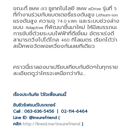
ขณะที่
ชูเทคโนโลยี
รุ่นที่
BMW iX3
BMW eDrive
5
ที่ทำงานร่วมกับแบตเตอรี่แรงดันสูง
Lithium-ion
แรงดันสูง ความจุ
และระบบช่วงล่าง
74.0 kWh
แบบ
ที่พัฒนาขึ้นมาใหม่ ให้มีสมรรถนะ
Adaptive
การขับขี่ด้วยระบบไฟฟ้าที่ดีเยี่ยม อัตราเร่งดี
สามารถวิ่งไปได้ไกล
กิโลเมตร
เรียกได้ว่า
460
สเป็คพอวัดพอเหวี่ยงกันเลยทีเดียว
คราวนี้เราลองมาเปรียบเทียบกันชัดๆในทุกราย
ละเอียดดูว่าใครจะเหนือกว่ากัน...
เรื่องประกันภัย ไว้ใจเพื่อนคนนี้
อินชัวร์เฟรนด์โบรกเกอร์
Call : 063-636-5456 | 02-114-6464
Line ID: @insurefriend (
คลิก
http://lineid.me/insurefriend
)