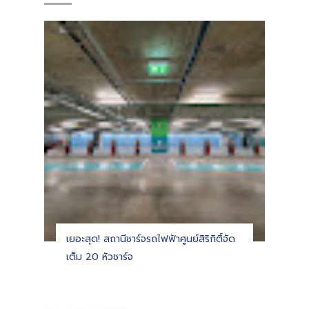
เยอะสุด! สถานีชาร์จรถไฟฟ้าศูนย์สิริกิติ์จัด
เต็ม 20 หัวชาร์จ