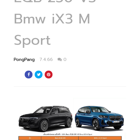
Bmw iX3 M
Sport
PongPang
7.4.66
0