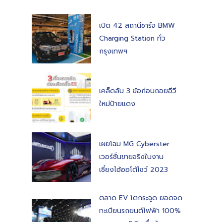
เปิด 42 สถานีชาร์จ BMW
Charging Station ทั่ว
กรุงเทพฯ
เคล็ดลับ 3 ข้อก่อนถอยอีวี
ใหม่ป้ายแดง
เผยโฉม MG Cyberster
เวอร์ชั่นขายจริงในงาน
เซี่ยงไฮ้ออโต้โชว์ 2023
ตลาด EV โตกระฉูด ยอดจด
ทะเบียนรถยนต์ไฟฟ้า 100%