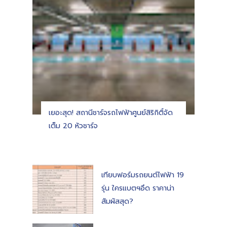
เยอะสุด! สถานีชาร์จรถไฟฟ้าศูนย์สิริกิติ์จัด
เต็ม 20 หัวชาร์จ
เทียบฟอร์มรถยนต์ไฟฟ้า 19
รุ่น ใครแบตฯอึด ราคาน่า
สัมผัสสุด?