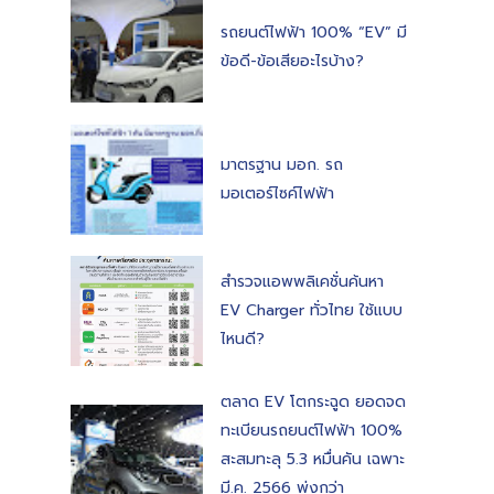
รถยนต์ไฟฟ้า 100% “EV” มี
ข้อดี-ข้อเสียอะไรบ้าง?
มาตรฐาน มอก. รถ
มอเตอร์ไซค์ไฟฟ้า
สำรวจแอพพลิเคชั่นค้นหา
EV Charger ทั่วไทย ใช้แบบ
ไหนดี?
ตลาด EV โตกระฉูด ยอดจด
ทะเบียนรถยนต์ไฟฟ้า 100%
สะสมทะลุ 5.3 หมื่นคัน เฉพาะ
มี.ค. 2566 พุ่งกว่า