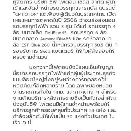
ผู้จัดการ บริษัท ซีพี โฟตอน เซลส์ จำกัด ผู้นำ
เข้าและจัดจำหน่ายรถบรรทุกและรถบัส แบรนด์
“
แต่เพียงผู้เดียวในประเทศไทย
เปิด
CP FOTON”
เผยแผนการตลาดในปี 2566 ว่าจะเร่งส่งมอบ
รถบรรทุกไฟฟ้า รวม
รุ่น ได้แก่ รถบรรทุก
3
4
ล้อ ขนาดเล็ก
รถบรรทุก
ล้อ
TM iBlue45​
6
ขนาดกลาง
​และ รถหัวลาก
​Aumark iBlue85
10
ล้อ
น้ำหนักรวมบรรทุก
ตัน ที่
EST iBlue 280
50.5
รองรับการ
แบตเตอรี่​ ให้กับผู้สั่งจองให้
Swop
ครบตามจำนวน
นอกจากนี้โฟตอนยังมีแผนเซ็นสัญญา
ซื้อขายรถบรรทุกไฟฟ้าแก่กลุ่มผู้ประกอบธุรกิจ
แบบล็อตใหญ่ซึ่งอยู่ระหว่างการทดลองใช้
ผลิตภัณฑ์อีกหลายราย โดยเฉพาะของหน่วย
งานราชการทั้งใน กทม. และภาคต่าง ๆ สำหรับ
งานด้านบริการหลังการขายซึ่งเป็นหัวใจสำคัญ
ปัจจุบันซีพี โฟตอนมีผู้แทนจำหน่ายพร้อมให้
บริการลูกค้าครอบคลุมทั่วประเทศ
แห่ง และ
23
กำลังผลักดันให้เพิ่มเป็น
แห่งทั่วประเทศ ใน
30
เร็ว ๆ นี้