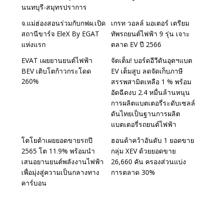
นนทบุรี-สมุทรปราการ
จ.แม่ฮ่องสอนร่วมกับกฟผ.เปิด
เกรท วอลล์ มอเตอร์ เตรียม
สถานีขาร์จ EleX By EGAT
ทัพรถยนต์ไฟฟ้า 9 รุ่น เจาะ
แห่งแรก
ตลาด EV ปี 2566
EVAT เผยยานยนต์ไฟฟ้า
จัดเต็ม! บอร์ดอีวีดันอุตฯแบต
BEV เติบโตก้าวกระโดด
EV เต็มสูบ ลดจัดเก็บภาษี
260%
สรรพสามิตเหลือ 1 % พร้อม
อัดฉีดงบ 2.4 หมื่นล้านหนุน
การผลิตแบตเตอรี่ระดับเซลล์
ดันไทยเป็นฐานการผลิต
แบตเตอรี่รถยนต์ไฟฟ้า
โตโยต้าเผยยอดขายรถปี
ฮอนด้าคว้าอันดับ 1 ยอดขาย
2565 โต 11.9% พร้อมนำ
กลุ่ม XEV ด้วยยอดขาย
เสนอยานยนต์พลังงานไฟฟ้า
26,660 คัน ครองส่วนแบ่ง
เพื่อมุ่งสู่ความเป็นกลางทาง
การตลาด 30%
คาร์บอน