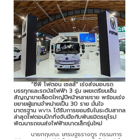
“ซีพี โฟตอน เซลส์”
เร่งส่งมอบรถ
บรรทุกและรถบัสไฟฟ้า 3 รุ่น เผยเตรียมเซ็น
สัญญาขายล็อตใหญ่ปีหน้าหลายราย พร้อมเร่ง
ขยายผู้แทนจำหน่ายเป็น 30 ราย มั่นใจ
มาตรฐาน
ได้รับการยอมรับในระดับสากล
WVTA
ล่าสุดโฟตอนปักกิ่งจับมือกับพันธมิตรยุโรป
พัฒนารถขนส่งไฟฟ้าขนาดเล็กรุ่นใหม่
นายกฤษณะ เศรษฐธรางกูร กรรมการ