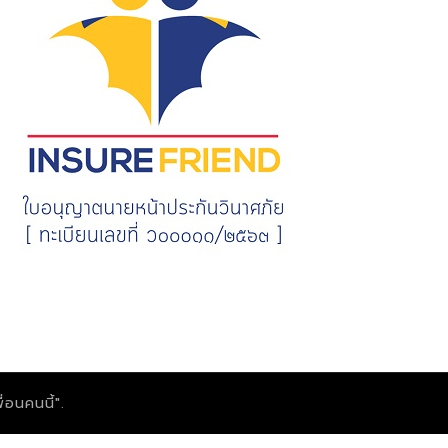
่อนคนนี้".