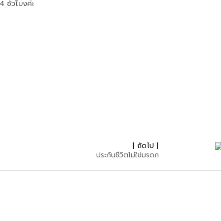
 ชั่วโมงค่ะ
| ถัดไป |
ประกันชีวิตไม่ใช่มรดก