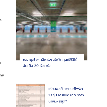
ัน
เยอะสุด! สถานีชาร์จรถไฟฟ้าศูนย์สิริกิติ์
ท
จัดเต็ม 20 หัวชาร์จ
กล้
เทียบฟอร์มรถยนต์ไฟฟ้า
19 รุ่น ใครแบตฯอึด ราคา
น่าสัมผัสสุด?