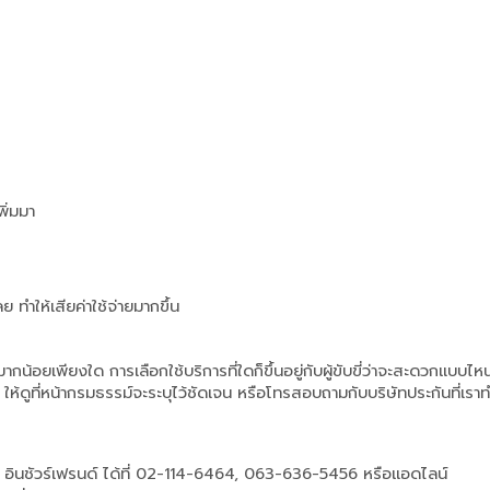
พิ่มมา
ย ทำให้เสียค่าใช้จ่ายมากขึ้น
กน้อยเพียงใด การเลือกใช้บริการที่ใดก็ขึ้นอยู่กับผู้ขับขี่ว่าจะสะดวกแบบไห
ง ให้ดูที่หน้ากรมธรรม์จะระบุไว้ชัดเจน หรือโทรสอบถามกับบริษัทประกันที่เราท
บ อินชัวร์เฟรนด์ ได้ที่ 02-114-6464, 063-636-5456 หรือแอดไลน์