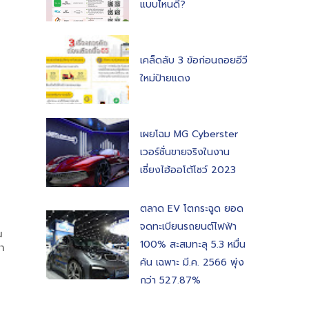
แบบไหนดี?
เคล็ดลับ 3 ข้อก่อนถอยอีวี
ใหม่ป้ายแดง
เผยโฉม MG Cyberster
เวอร์ชั่นขายจริงในงาน
เซี่ยงไฮ้ออโต้โชว์ 2023
ตลาด EV โตกระฉูด ยอด
จดทะเบียนรถยนต์ไฟฟ้า
น
100% สะสมทะลุ 5.3 หมื่น
ำ
คัน เฉพาะ มี.ค. 2566 พุ่ง
กว่า 527.87%