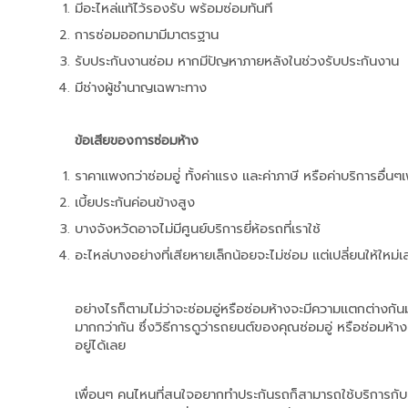
มีอะไหล่แท้ไว้รองรับ พร้อมซ่อมทันที
การซ่อมออกมามีมาตรฐาน
รับประกันงานซ่อม หากมีปัญหาภายหลังในช่วงรับประกันงาน
มีช่างผู้ชำนาญเฉพาะทาง
ข้อเสียของการซ่อมห้าง
ราคาแพงกว่าซ่อมอู่่ ทั้งค่าแรง และค่าภาษี หรือค่าบริการอื่นๆเ
เบี้ยประกันค่อนข้างสูง
บางจังหวัดอาจไม่มีศูนย์บริการยี่ห้อรถที่เราใช้
อะไหล่บางอย่างที่เสียหายเล็กน้อยจะไม่ซ่อม แต่เปลี่ยนให้ใหม่เล
อย่างไรก็ตามไม่ว่าจะซ่อมอู่หรือซ่อมห้างจะมีความแตกต่างกันมา
มากกว่ากัน ซึ่งวิธีการดูว่ารถยนต์ของคุณซ่อมอู่ หรือซ่อมห้า
อยู่ได้เลย 
เพื่อนๆ คนไหนที่สนใจอยากทำประกันรถก็สามารถใช้บริการกั