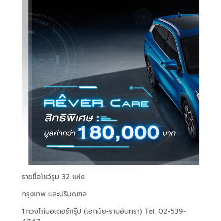
รายชื่อโชว์รูม 32 แห่ง
กรุงเทพ และปริมณฑล
1.กวงไถ่มอเตอร์กรุ๊ป (เอกมัย-รามอินทรา) Tel. 02-539-