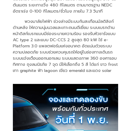
ตันเมตร ระยะทางวิ่ง 480 กิโลเมตร ตามมาตรฐาน NEDC
อัตราเร่ง 0-100 กิโลเมตร/ชั่วโมง ภายใน 7.3 วินาที
พวงมาลัยไฟฟ้า ช่วงล่างมีระบบกันสะเทือนมัลติลิงก์
ด้านหลัง ให้ความนุ่มนวลและเกาะถนนดีเยี่ยม ระบบเบรกด้าน
หน้าดิสก์เบรกแบบมีช่องระบายความร้อน รองรับหัวชาร์จแบบ
AC type 2 และแบบ DC-CCS 2 สูงสุด 80 kW ใช้ e-
Platform 3.0 แพลตฟอร์มแห่งอนาคต อัดแน่นด้วยระบบ
ความปลอดภัย ระบบช่วยควบคุมรถให้อยู่ในช่องทางเดินรถ
ระบบแจ้งเตือนออกนอกเลน ระบบแสดงภาพ 360 องศารอบ
ทิศทาง ถุงลมนิรภัย 7 จุด มีให้เลือกถึง 5 สี ได้แก่ ขาว frost
เทา graphite ฟ้า lagoon เขียว emerald และแดง solar