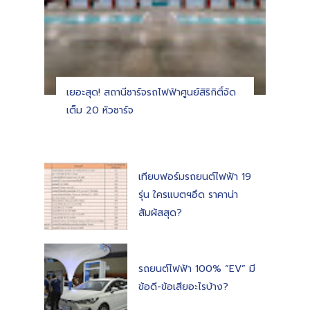
เยอะสุด! สถานีชาร์จรถไฟฟ้าศูนย์สิริกิติ์จัด
เต็ม 20 หัวชาร์จ
เทียบฟอร์มรถยนต์ไฟฟ้า 19
รุ่น ใครแบตฯอึด ราคาน่า
สัมผัสสุด?
รถยนต์ไฟฟ้า 100% “EV” มี
ข้อดี-ข้อเสียอะไรบ้าง?