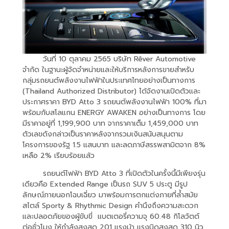
วันที่ 10 ตุลาคม 2565 บริษัท Rêver Automotive
จำกัด ในฐานะผู้จัดจำหน่ายและให้บริการหลังการขายสำหรับ
กลุ่มรถยนต์พลังงานไฟฟ้าในประเทศไทยอย่างเป็นทางการ
(Thailand Authorized Distributor) ได้จัดงานเปิดตัวและ
ประกาศราคา BYD Atto 3 รถยนต์พลังงานไฟฟ้า 100% ที่มา
พร้อมกับสโลแกน ENERGY AWAKEN อย่างเป็นทางการ โดย
มีราคาอยู่ที่ 1,199,900 บาท จากราคาเต็ม 1,459,000 บาท
ตัวเลขดังกล่าวเป็นราคาหลังจากรวมเงินสนับสนุนตาม
โครงการของรัฐ 1.5 แสนบาท และลดภาษีสรรพสามิตจาก 8%
เหลือ 2% เรียบร้อยแล้ว
รถยนต์ไฟฟ้า BYD Atto 3 ที่เปิดตัวในครั้งนี้มีเพียงรุ่น
เดียวคือ Extended Range เป็นรถ SUV 5 ประตู มีรูป
ลักษณ์ภายนอกโฉบเฉี่ยว มาพร้อมการตกแต่งภายที่ล้ำสมัย
สไตล์ Sporty & Rhythmic Design คำนึงถึงความสะดวก
และปลอดภัยของผู้ขับขี่ แบตเตอรี่ความจุ 60.48 กิโลวัตต์
ต่อชั่วโมง ให้กำลังสูงสุด 201 แรงม้า แรงบิดสูงสุด 310 นิว