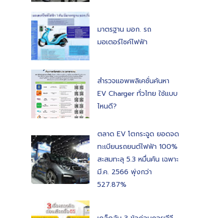
มาตรฐาน มอก. รถ
มอเตอร์ไซค์ไฟฟ้า
สำรวจแอพพลิเคชั่นค้นหา
EV Charger ทั่วไทย ใช้แบบ
ไหนดี?
ตลาด EV โตกระฉูด ยอดจด
ทะเบียนรถยนต์ไฟฟ้า 100%
สะสมทะลุ 5.3 หมื่นคัน เฉพาะ
มี.ค. 2566 พุ่งกว่า
527.87%